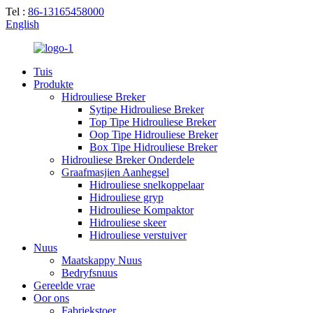
Tel :
86-13165458000
English
Tuis
Produkte
Hidrouliese Breker
Sytipe Hidrouliese Breker
Top Tipe Hidrouliese Breker
Oop Tipe Hidrouliese Breker
Box Tipe Hidrouliese Breker
Hidrouliese Breker Onderdele
Graafmasjien Aanhegsel
Hidrouliese snelkoppelaar
Hidrouliese gryp
Hidrouliese Kompaktor
Hidrouliese skeer
Hidrouliese verstuiver
Nuus
Maatskappy Nuus
Bedryfsnuus
Gereelde vrae
Oor ons
Fabriekstoer