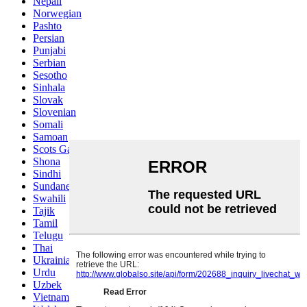
Nepali
Norwegian
Pashto
Persian
Punjabi
Serbian
Sesotho
Sinhala
Slovak
Slovenian
Somali
Samoan
Scots Gaelic
Shona
Sindhi
Sundanese
Swahili
Tajik
Tamil
Telugu
Thai
Ukrainian
Urdu
Uzbek
Vietnamese