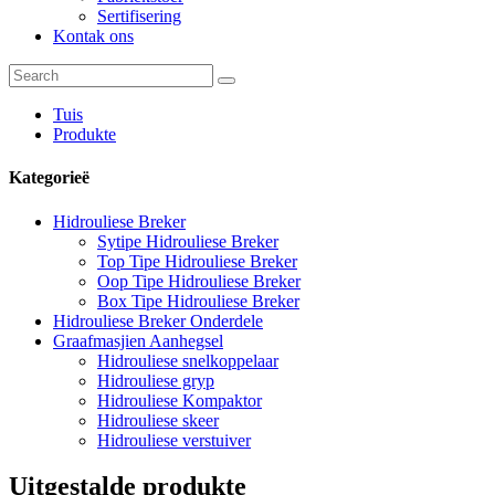
Sertifisering
Kontak ons
Tuis
Produkte
Kategorieë
Hidrouliese Breker
Sytipe Hidrouliese Breker
Top Tipe Hidrouliese Breker
Oop Tipe Hidrouliese Breker
Box Tipe Hidrouliese Breker
Hidrouliese Breker Onderdele
Graafmasjien Aanhegsel
Hidrouliese snelkoppelaar
Hidrouliese gryp
Hidrouliese Kompaktor
Hidrouliese skeer
Hidrouliese verstuiver
Uitgestalde produkte