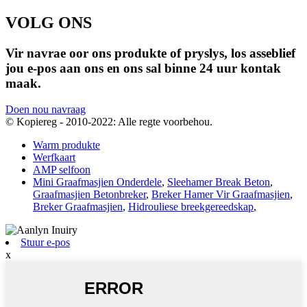
VOLG ONS
Vir navrae oor ons produkte of pryslys, los asseblief
jou e-pos aan ons en ons sal binne 24 uur kontak
maak.
Doen nou navraag
© Kopiereg - 2010-2022: Alle regte voorbehou.
Warm produkte
Werfkaart
AMP selfoon
Mini Graafmasjien Onderdele
,
Sleehamer Break Beton
,
Graafmasjien Betonbreker
,
Breker Hamer Vir Graafmasjien
,
Breker Graafmasjien
,
Hidrouliese breekgereedskap
,
Stuur e-pos
x