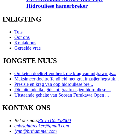
Hidrouliese hamerbreker
INLIGTING
Tuis
Oor ons
Kontak ons
Gereelde vrae
JONGSTE NUUS
Ontketen doeltreffendheid: die krag van uitgrawings...
Maksimeer doeltreffendheid met graafmasjienhegstuk...
Presisie en krag van oop hidrouliese bre...
Die uiteindelike gids tot graafmasjien hidrouliese ...
Uitstaande gehalte van Soosan Furukawa Open ...
KONTAK ONS
Bel ons nou:
86-13165458000
cnbrightbreaker@gmail.com
lynn@brthammer.com