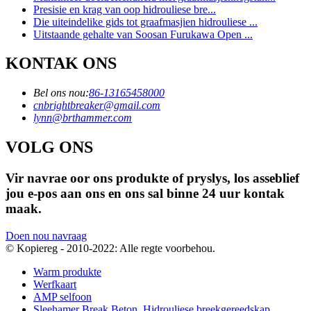
Presisie en krag van oop hidrouliese bre...
Die uiteindelike gids tot graafmasjien hidrouliese ...
Uitstaande gehalte van Soosan Furukawa Open ...
KONTAK ONS
Bel ons nou:
86-13165458000
cnbrightbreaker@gmail.com
lynn@brthammer.com
VOLG ONS
Vir navrae oor ons produkte of pryslys, los asseblief
jou e-pos aan ons en ons sal binne 24 uur kontak
maak.
Doen nou navraag
© Kopiereg - 2010-2022: Alle regte voorbehou.
Warm produkte
Werfkaart
AMP selfoon
Sleehamer Break Beton
,
Hidrouliese breekgereedskap
,