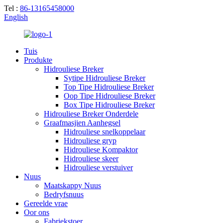
Tel :
86-13165458000
English
Tuis
Produkte
Hidrouliese Breker
Sytipe Hidrouliese Breker
Top Tipe Hidrouliese Breker
Oop Tipe Hidrouliese Breker
Box Tipe Hidrouliese Breker
Hidrouliese Breker Onderdele
Graafmasjien Aanhegsel
Hidrouliese snelkoppelaar
Hidrouliese gryp
Hidrouliese Kompaktor
Hidrouliese skeer
Hidrouliese verstuiver
Nuus
Maatskappy Nuus
Bedryfsnuus
Gereelde vrae
Oor ons
Fabriekstoer