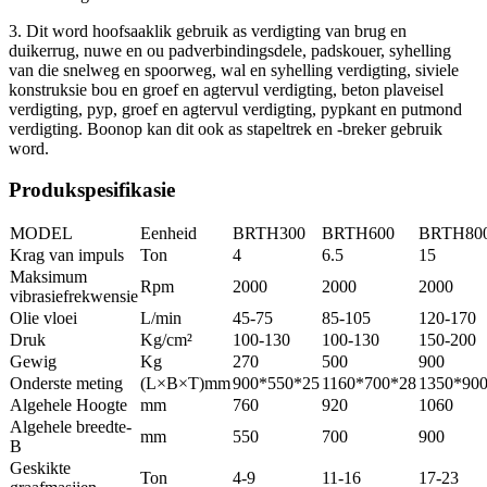
3. Dit word hoofsaaklik gebruik as verdigting van brug en
duikerrug, nuwe en ou padverbindingsdele, padskouer, syhelling
van die snelweg en spoorweg, wal en syhelling verdigting, siviele
konstruksie bou en groef en agtervul verdigting, beton plaveisel
verdigting, pyp, groef en agtervul verdigting, pypkant en putmond
verdigting. Boonop kan dit ook as stapeltrek en -breker gebruik
word.
Produkspesifikasie
MODEL
Eenheid
BRTH300
BRTH600
BRTH80
Krag van impuls
Ton
4
6.5
15
Maksimum
Rpm
2000
2000
2000
vibrasiefrekwensie
Olie vloei
L/min
45-75
85-105
120-170
Druk
Kg/cm²
100-130
100-130
150-200
Gewig
Kg
270
500
900
Onderste meting
(L×B×T)mm
900*550*25
1160*700*28
1350*90
Algehele Hoogte
mm
760
920
1060
Algehele breedte-
mm
550
700
900
B
Geskikte
Ton
4-9
11-16
17-23