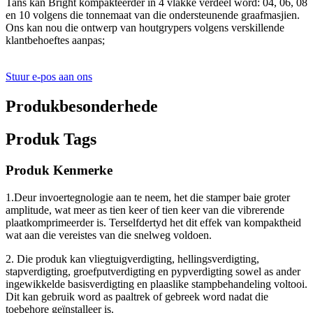
Tans kan Bright kompakteerder in 4 vlakke verdeel word: 04, 06, 08
en 10 volgens die tonnemaat van die ondersteunende graafmasjien.
Ons kan nou die ontwerp van houtgrypers volgens verskillende
klantbehoeftes aanpas;
Stuur e-pos aan ons
Produkbesonderhede
Produk Tags
Produk Kenmerke
1.Deur invoertegnologie aan te neem, het die stamper baie groter
amplitude, wat meer as tien keer of tien keer van die vibrerende
plaatkomprimeerder is. Terselfdertyd het dit effek van kompaktheid
wat aan die vereistes van die snelweg voldoen.
2. Die produk kan vliegtuigverdigting, hellingsverdigting,
stapverdigting, groefputverdigting en pypverdigting sowel as ander
ingewikkelde basisverdigting en plaaslike stampbehandeling voltooi.
Dit kan gebruik word as paaltrek of gebreek word nadat die
toebehore geïnstalleer is.